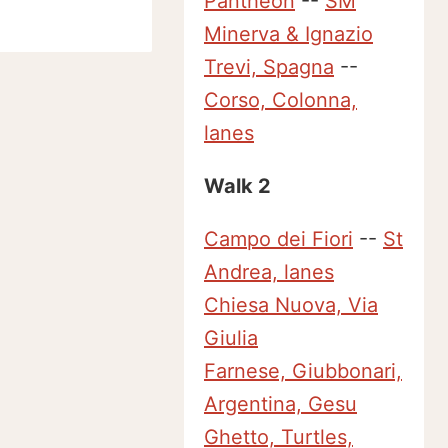
Pantheon
--
SM
Minerva & Ignazio
Trevi, Spagna
--
Corso, Colonna,
lanes
Walk 2
Campo dei Fiori
--
St
Andrea, lanes
Chiesa Nuova, Via
Giulia
Farnese, Giubbonari,
Argentina, Gesu
Ghetto, Turtles,