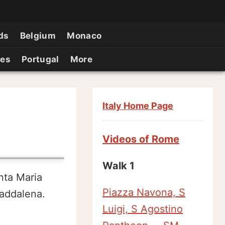
ds
Belgium
Monaco
ies
Portugal
More
Italy Home Page
Videos of Rome
Walk 1
nta Maria
Piazza Navona, S
Maddalena.
Luigi, S Agostino