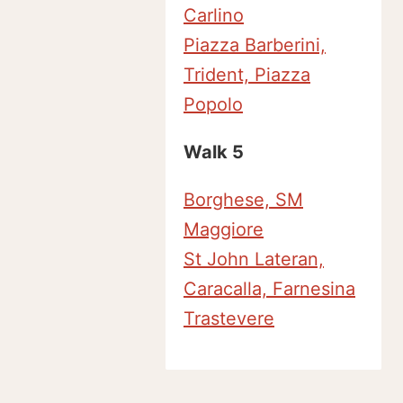
Carlino
Piazza Barberini,
Trident, Piazza
Popolo
Walk 5
Borghese, SM
Maggiore
St John Lateran,
Caracalla, Farnesina
Trastevere